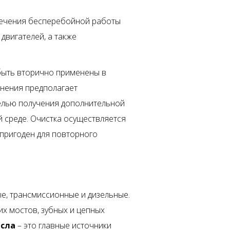
печения бесперебойной работы
двигателей, а также
т быть вторично применены в
енения предполагает
целью получения дополнительной
 среде. Очистка осуществляется
 пригоден для повторного
е, трансмиссионные и дизельные.
х мостов, зубных и цепных
асла
– это главные источники