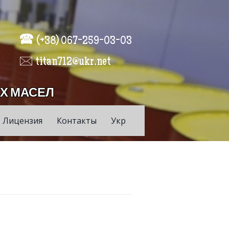
🕿
(+38) 067-259-03-03
🖂 titan712@ukr.net
Х МАСЕЛ
Лицензия
Контакты
Укр