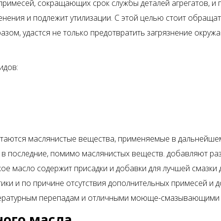
примесей, сокращающих срок службы деталей агрегатов, и 
нения и подлежит утилизации. С этой целью стоит обраща
азом, удастся не только предотвратить загрязнение окруж
идов:
таются маслянистые вещества, применяемые в дальнейшем
 в последние, помимо маслянистых веществ. добавляют раз
ое масло содержит присадки и добавки для лучшей смазки д
етики и по причине отсутствия дополнительных примесей и
пературным перепадам и отличными моюще-смазывающими 
ного масла