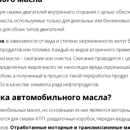
ля смазки двигателей внутреннего сгорания с целью обес
масла, используемые только для дизельных или бензиновых 
 для обоих типов двигателей.
ла
, в зависимости от вида и степени загрязненности, могу
епродуктов или топлива. Каждый из видов вторичного прим
и масла – сжигание или очистка. Сжигание проводится с 
определенных видов масел, не наносящих вреда окружающей
бом, а полученный в процессе такой переработки продукт
о в качестве элемента ряда нефтепродуктов.
тка автомобильного масла?
омобильных масел, но основными из них являются моторны
ся для смазки КПП, раздаточных коробок, передач ведущи
змов.
Отработанные моторные и трансмиссионные м