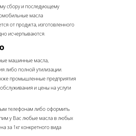
му сбору и последующему
томобильные масла
ся от продукта, изготовленного
одно исчерпываются.
о
нные машинные масла,
я либо полной утилизации.
 также промышленные предприятия
обслуживания и цены на услуги
тным телефонам либо оформить
упим у Вас любые масла в любых
цена за 1кг конкретного вида