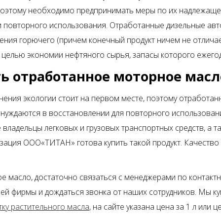
поэтому необходимо предпринимать меры по их надлежаще
 повторного использования. Отработанные дизельные ав
ния горючего (причем конечный продукт ничем не отличает
с целью экономии нефтяного сырья, запасы которого ежег
ь отработанное моторное масл
нения экологии стоит на первом месте, поэтому отработа
нуждаются в восстановлении для повторного использовани
владельцы легковых и грузовых транспортных средств, а
зация ООО«ТИТАН» готова купить такой продукт. Качество 
е масло, достаточно связаться с менеджерами по контак
ей фирмы и дождаться звонка от наших сотрудников. Мы к
тку растительного масла
, на сайте указана цена за 1 л или 