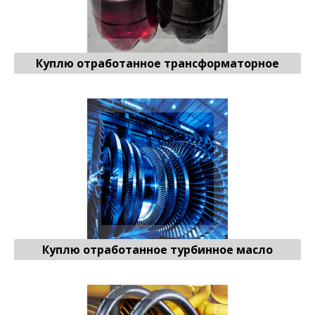
Куплю отработанное трансформаторное
Отработанное турбинное масло
♻ Продать
Куплю отработанное турбинное масло
Отработанное гидравлическое масло
♻ Продать