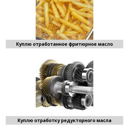
Куплю отработанное фритюрное масло
Отработку редукторного масла
♻ Продать
Куплю отработку редукторного масла