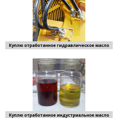
Куплю отработанное гидравлическое масло
Отработанное индустриальное масло
♻ Продать
Куплю отработанное индустриальное масло