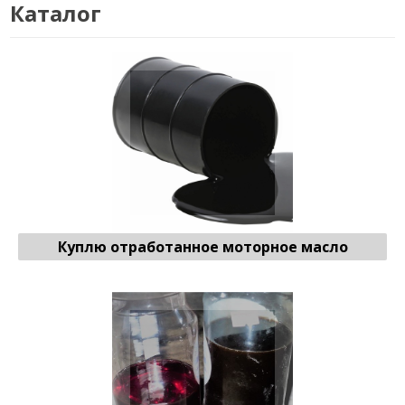
Каталог
Отработанное моторное масло
♻ Продать
Куплю отработанное моторное масло
Отработанное трансформаторное масло
♻ Продать