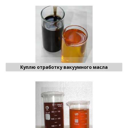
вакуумного масла
Отработку
♻ Продать
Куплю отработку вакуумного масла
Отработку холодильного масла
♻ Продать