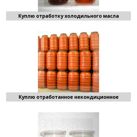
Куплю отработку холодильного масла
Отработанное некондиционное масло
♻ Продать
Куплю отработанное некондиционное
Отработанное просроченое масло
♻ Продать