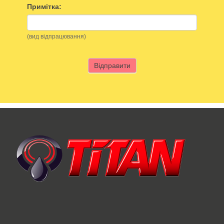
Примітка:
(вид відпрацювання)
Відправити